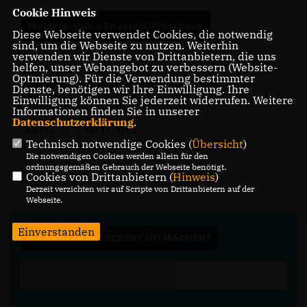
Cookie Hinweis
Wahlkreisbüro Enzkreis/Pforzheim
Diese Webseite verwendet Cookies, die notwendig
sind, um die Webseite zu nutzen. Weiterhin
verwenden wir Dienste von Drittanbietern, die uns
helfen, unser Webangebot zu verbessern (Website-
Gunther Krichbaum
Optmierung). Für die Verwendung bestimmter
Westliche Karl-Friedrich-Straße 104
Dienste, benötigen wir Ihre Einwilligung. Ihre
Einwilligung können Sie jederzeit widerrufen. Weitere
75172 Pforzheim
Informationen finden Sie in unserer
Datenschutzerklärung
.
Telefon: (0 72 31) 14 00 61
Technisch notwendige Cookies (
Übersicht
)
E-Mail:
gunther.krichbaum.wk@bundestag.de
Die notwendigen Cookies werden allein für den
ordnungsgemäßen Gebrauch der Webseite benötigt.
Cookies von Drittanbietern (
Hinweis
)
Derzeit verzichten wir auf Scripte von Drittanbietern auf der
Webseite.
Einverstanden
SIE WOLLEN MITREDEN? MITMACHEN?