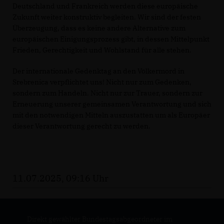
Deutschland und Frankreich werden diese europäische
Zukunft weiter konstruktiv begleiten. Wir sind der festen
Überzeugung, dass es keine andere Alternative zum
europäischen Einigungsprozess gibt, in dessen Mittelpunkt
Frieden, Gerechtigkeit und Wohlstand für alle stehen.
Der internationale Gedenktag an den Völkermord in
Srebrenica verpflichtet uns! Nicht nur zum Gedenken,
sondern zum Handeln. Nicht nur zur Trauer, sondern zur
Erneuerung unserer gemeinsamen Verantwortung und sich
mit den notwendigen Mitteln auszustatten um als Europäer
dieser Verantwortung gerecht zu werden.
11.07.2025, 09:16 Uhr
Direkt gewählter Bundestagsabgeordneter im