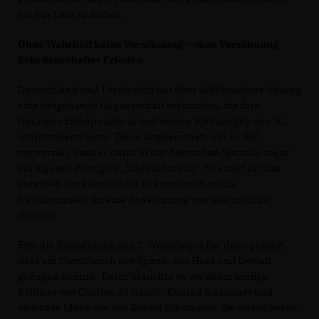
für das Leid zu finden.
Ohne Wahrheit keine Versöhnung – ohne Versöhnung
kein dauerhafter Frieden.
Deutschland und Frankreich hat über Jahrhunderte hinweg
eine tiefgehende Gegnerschaft verbunden, die ihre
traurigen Höhepunkte in den beiden Weltkriegen des 20.
Jahrhunderts hatte. Diese Gegnerschaft war so tief
verwurzelt, dass es dafür in der deutschen Sprache sogar
ein eigenes Wort gab: „Erbfeindschaft“. Es stand für das
Vererben der Feindschaft zu Frankreich an die
Nachkommen. An eine Aussöhnung war also nicht zu
denken.
Erst die Katastrophe des 2. Weltkrieges hat dazu geführt,
dass ein Durchbruch der Spirale aus Hass und Gewalt
gelingen konnte. Dafür brauchte es vor allem mutige
Politiker wie Charles de Gaulle, Konrad Adenauer und
visionäre Ideen wie von Robert Schumann. Sie waren bereit,