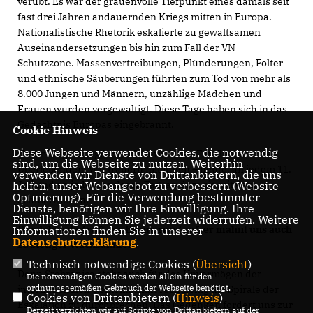
verübt. Es war der grauenvolle Tiefpunkt eines damals seit
fast drei Jahren andauernden Kriegs mitten in Europa.
Nationalistische Rhetorik eskalierte zu gewaltsamen
Auseinandersetzungen bis hin zum Fall der VN-
Schutzzone. Massenvertreibungen, Plünderungen, Folter
und ethnische Säuberungen führten zum Tod von mehr als
8.000 Jungen und Männern, unzählige Mädchen und
Frauen wurden vergewaltigt. Diese Tage haben sich in das
Gedächtnis Europas eingebrannt.
Cookie Hinweis
Diese Webseite verwendet Cookies, die notwendig
Unser Mitgefühl gilt den Opfern, ihren Familien und den
sind, um die Webseite zu nutzen. Weiterhin
Überlebenden. Wir trauern mit ihnen – heute, an jedem 11.
verwenden wir Dienste von Drittanbietern, die uns
Juli und an jedem anderen Tag, an dem sie mit dem
helfen, unser Webangebot zu verbessern (Website-
Optmierung). Für die Verwendung bestimmter
Schmerz leben.
Dienste, benötigen wir Ihre Einwilligung. Ihre
Einwilligung können Sie jederzeit widerrufen. Weitere
Der Jahrestag ruft zur Erinnerung auf, er mahnt uns auch
Informationen finden Sie in unserer
Datenschutzerklärung
.
zu stetiger Wachsamkeit.
Technisch notwendige Cookies (
Übersicht
)
Denn Srebrenica steht auch für das Unvermögen der
Die notwendigen Cookies werden allein für den
ordnungsgemäßen Gebrauch der Webseite benötigt.
internationalen Gemeinschaft rechtzeitig die Spirale der
Cookies von Drittanbietern (
Hinweis
)
Eskalation zu durchbrechen. Das Gedenken fordert uns zur
Derzeit verzichten wir auf Scripte von Drittanbietern auf der