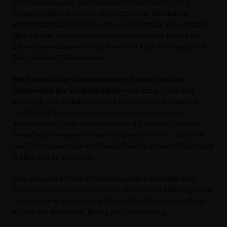
Westbalkanregion. Das Gleiche erwarten wir von den
Verantwortlichen vor Ort. Demokratische Strukturen,
Rechtsstaatlichkeit, aber auch die Förderung gemeinsamer
Bildung und Erinnerungskultur sind zentrale Pfeiler für
diesen gemeinsamen Weg. Dies wird auch den Weg in die
Europäische Union ebenen.
Die Europäische Union ist unsere Antwort auf die
Verbrechen der Vergangenheit
– auf Krieg, Hass und
Spaltung
.
Aus Feinden wurden Partner, aus Trümmern
wuchs Vertrauen. In Zeiten, in denen der russische
Angriffskrieg in der Ukraine tobt und Frieden in Europa
keine Selbstverständlichkeit ist, braucht es Mut, Weitsicht
und Führungsstärke um diesen Frieden zu verteidigen und
täglich neu zu gestalten.
Dies gilt auch für den Westlichen Balkan einschließlich
Bosnien und Herzegowina, denn Bosnien und Herzegowina
hat eine klare europäische Perspektive. Es ist ein Auftrag
an alle: für Reformen, Dialog und Versöhnung.