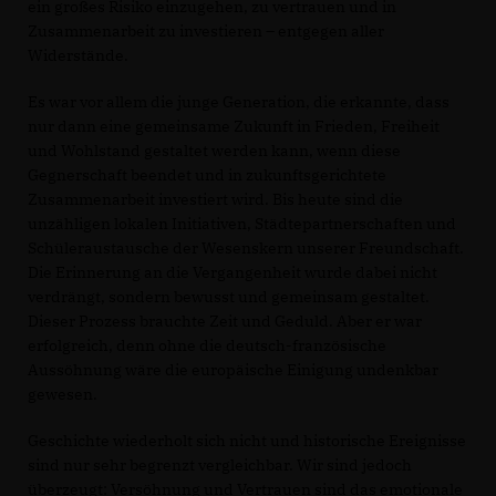
ein großes Risiko einzugehen, zu vertrauen und in
Zusammenarbeit zu investieren – entgegen aller
Widerstände.
Es war vor allem die junge Generation, die erkannte, dass
nur dann eine gemeinsame Zukunft in Frieden, Freiheit
und Wohlstand gestaltet werden kann, wenn diese
Gegnerschaft beendet und in zukunftsgerichtete
Zusammenarbeit investiert wird. Bis heute sind die
unzähligen lokalen Initiativen, Städtepartnerschaften und
Schüleraustausche der Wesenskern unserer Freundschaft.
Die Erinnerung an die Vergangenheit wurde dabei nicht
verdrängt, sondern bewusst und gemeinsam gestaltet.
Dieser Prozess brauchte Zeit und Geduld. Aber er war
erfolgreich, denn ohne die deutsch-französische
Aussöhnung wäre die europäische Einigung undenkbar
gewesen.
Geschichte wiederholt sich nicht und historische Ereignisse
sind nur sehr begrenzt vergleichbar. Wir sind jedoch
überzeugt: Versöhnung und Vertrauen sind das emotionale