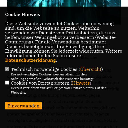
Cookie Hinweis
Diese Webseite verwendet Cookies, die notwendig
sind, um die Webseite zu nutzen. Weiterhin
verwenden wir Dienste von Drittanbietern, die uns
helfen, unser Webangebot zu verbessern (Website-
Optmierung). Für die Verwendung bestimmter
Die CDU/CSU-Bundestagsfraktion nimmt die Sorge vor
Dienste, benötigen wir Ihre Einwilligung. Ihre
Einwilligung können Sie jederzeit widerrufen. Weitere
Eingriffen in
Informationen finden Sie in unserer
private Kommunikation sehr ernst. Verlässliche
Datenschutzerklärung
.
Vertraulichkeit ist eine
Technisch notwendige Cookies (
Übersicht
)
Grundlage unserer Freiheitsrechte und Voraussetzung
Die notwendigen Cookies werden allein für den
dafür, dass Menschen und Unternehmen dem digitalen
ordnungsgemäßen Gebrauch der Webseite benötigt.
Raum vertrauen können. Eine anlasslose Kontrolle privater
Cookies von Drittanbietern (
Hinweis
)
Derzeit verzichten wir auf Scripte von Drittanbietern auf der
Kommunikation lehnen wir daher ab. Zugleich ist es richtig
Webseite.
und notwendig, dass Europa entschlossen gegen
sexualisierte Gewalt an Kindern vorgeht. Denn ein
Einverstanden
gemeinsamer europäischer Rechtsrahmen ermöglicht es,
grenzübergreifend Opfer besser zu schützen, Täter zu
verfolgen und illegales Material schneller aus dem Netz zu
entfernen. Es ist gut, dass die Europäische Union nun hier