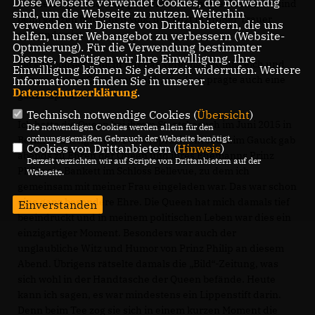
Diese Webseite verwendet Cookies, die notwendig
Donnerstagabend sehr getroffen und meine Gedanken sind
sind, um die Webseite zu nutzen. Weiterhin
beim ganzen britischen Volk, das jetzt in großer Trauer
verwenden wir Dienste von Drittanbietern, die uns
verbunden ist.
helfen, unser Webangebot zu verbessern (Website-
Optmierung). Für die Verwendung bestimmter
Dienste, benötigen wir Ihre Einwilligung. Ihre
Sie symbolisierte nicht nur das Vereinigte Königreich und
Einwilligung können Sie jederzeit widerrufen. Weitere
den gesamten Commonwealth, sondern prägte auch eine
Informationen finden Sie in unserer
Datenschutzerklärung
.
ganze Epoche.
Technisch notwendige Cookies (
Übersicht
)
Ich hatte die Queen bei ihrem Staatsbesuch im Juni 2015 in
Die notwendigen Cookies werden allein für den
ordnungsgemäßen Gebrauch der Webseite benötigt.
Berlin kennengelernt. Bundespräsident Joachim Gauck gab
Cookies von Drittanbietern (
Hinweis
)
abends zu Ehren der Queen und ihres Ehemanns Prinz
Derzeit verzichten wir auf Scripte von Drittanbietern auf der
Philip ein Bankett im Schloss Bellevue, zu dem ich
Webseite.
gemeinsam mit meiner Frau eingeladen war. Das war schon
eine ganz besondere Ehre. Die Queen hat mich damals tief
Einverstanden
beeindruckt und in meinem politischen Leben war dies ein
einzigartiger Moment. Besonders war auch der
unglaubliche Witz und Humor von Prinz Philip an diesem
Abend. Übrigens rätselte damals die „Bild“-Zeitung, was
sich wohl in der Handtasche der Queen befände. Heute
kann ich sagen, es war mindestens ein Lippenstift darin.
Denn beim Tee zog sie sich in einem kurzen Moment die