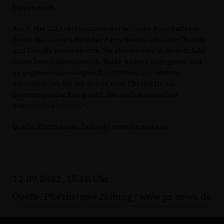
Lippen nach.
Am 7. Mai 2019 veranstaltete der britische Botschafter in
Berlin die Queen’s Birthday Party, bei der ich auch Charles
und Camilla kennenlernte. Sie absolvierten in diesem Jahr
einen Deutschlandbesuch. Beide wirkten sehr gelöst und
im gegenseitigen Gespräch humorvoll und bestens
informiert. Ich bin mir sicher, dass Charles III. ein
hervorragender König wird, der noch so manchen
überraschen könnte.“
Quelle: Pforzheimer Zeitung / www.pz-news.de
12.09.2022, 15:18 Uhr
Quelle: Pforzheimer Zeitung / www.pz-news.de