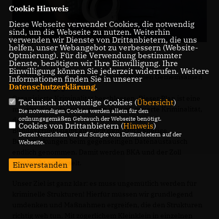
Cookie Hinweis
Diese Webseite verwendet Cookies, die notwendig
sind, um die Webseite zu nutzen. Weiterhin
verwenden wir Dienste von Drittanbietern, die uns
helfen, unser Webangebot zu verbessern (Website-
Optmierung). Für die Verwendung bestimmter
Dienste, benötigen wir Ihre Einwilligung. Ihre
Einwilligung können Sie jederzeit widerrufen. Weitere
Am Mittwoch hat das Bundeskabinett einen Gemeinsamen
Informationen finden Sie in unserer
Datenschutzerklärung
.
Aktionsplan gegen
Organisierte Kriminalität beschlossen. Dieser Plan ist eine
Technisch notwendige Cookies (
Übersicht
)
massive Kampfansage gegen die organisierte Kriminalität,
Die notwendigen Cookies werden allein für den
ordnungsgemäßen Gebrauch der Webseite benötigt.
denn beispielsweise werden sowohl dem
Cookies von Drittanbietern (
Hinweis
)
Bundeskriminalamt als auch dem Zoll bisherige
Derzeit verzichten wir auf Scripte von Drittanbietern auf der
Beschränkungen beim gegenseitigen Datenaustausch
Webseite.
endlich genommen. Damit werden BKA und der Zoll
regelrecht entfesselt.
Einverstanden
Unser Ziel ist ganz klar: es muss ungemütlich werden für
kriminelle Strukturen! Hierfür müssen wir grundlegend
umdenken und Maßnahmen ergreifen, die den Strukturen
richtig weh tun. Mit zögerlichem Kleinklein in einzelnen