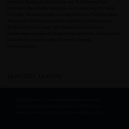
Mittel im Vergleich zum Vorjahr um 76 Millionen Euro
reduziert. Das erhöht natürlich die Konkurrenz für beide
Projekte, die sich bereits zum wiederholten Mal bewerben.
Aber beide Kommunen wären ohne die Zuschüsse aus
Berlin nicht in der Lage, die dringend notwendigen
Sanierungen in eigener Regie durchzuführen. Daher werde
ich in Berlin nachdrücklich für beide Projekt
werben.&ldquo;
26.09.2023, 12:42 Uhr
Direkt gewählter Bundestagsabgeordneter im
Wahlkreis Pforzheim/Enzkreis seit 2002 und
Staatsminister für Europa im Auswärtigen Amt