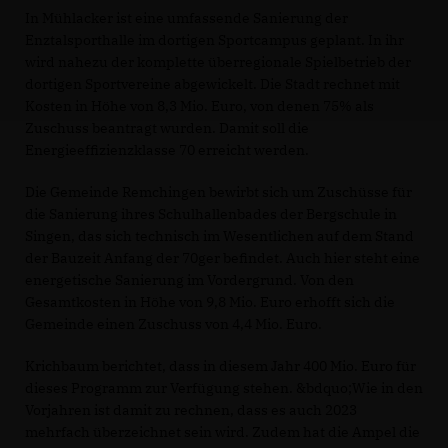
In Mühlacker ist eine umfassende Sanierung der
Enztalsporthalle im dortigen Sportcampus geplant. In ihr
wird nahezu der komplette überregionale Spielbetrieb der
dortigen Sportvereine abgewickelt. Die Stadt rechnet mit
Kosten in Höhe von 8,3 Mio. Euro, von denen 75% als
Zuschuss beantragt wurden. Damit soll die
Energieeffizienzklasse 70 erreicht werden.
Die Gemeinde Remchingen bewirbt sich um Zuschüsse für
die Sanierung ihres Schulhallenbades der Bergschule in
Singen, das sich technisch im Wesentlichen auf dem Stand
der Bauzeit Anfang der 70ger befindet. Auch hier steht eine
energetische Sanierung im Vordergrund. Von den
Gesamtkosten in Höhe von 9,8 Mio. Euro erhofft sich die
Gemeinde einen Zuschuss von 4,4 Mio. Euro.
Krichbaum berichtet, dass in diesem Jahr 400 Mio. Euro für
dieses Programm zur Verfügung stehen. &bdquo;Wie in den
Vorjahren ist damit zu rechnen, dass es auch 2023
mehrfach überzeichnet sein wird. Zudem hat die Ampel die