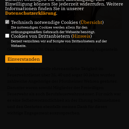
Einwilligung können Sie jederzeit widerrufen. Weitere
Informationen finden Sie in unserer
Datenschutzerklärung
.
Technisch notwendige Cookies (
Übersicht
)
Die notwendigen Cookies werden allein für den
ordnungsgemäßen Gebrauch der Webseite benötigt.
Cookies von Drittanbietern (
Hinweis
)
Zusammen mit Oberbürgermeister Peter Boch,
Derzeit verzichten wir auf Scripte von Drittanbietern auf der
Stadtkommandant Sebastian Fischer und den
Webseite.
Gemeinderäten Dr. Oana Krichbaum und Jörg Augenstein
Einverstanden
Für Ihre verdienstvolle ehrenamtliche Tätigkeit im
Feuerwehrdienst über 25, 40 und sogar 50 Jahre wurden
zahlreiche Angehörige der Pforzheimer Wehren geehrter.
Darunter waren sowohl Mitglieder der Freiwilligen
Feuerwehr als auch Berufsfeuerwehrmänner. Für mich war
es eine Selbstverständlichkeit an der Ehrung teilzunehmen
und den Geehrten ebenfalls meinen Dank für dieses
wichtige Engagement auszusprechen.