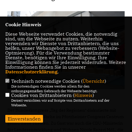
Cookie Hinweis
Diese Webseite verwendet Cookies, die notwendig
sind, um die Webseite zu nutzen. Weiterhin
verwenden wir Dienste von Drittanbietern, die uns
helfen, unser Webangebot zu verbessern (Website-
Optmierung). Für die Verwendung bestimmter
Dienste, benötigen wir Ihre Einwilligung. Ihre
Einwilligung können Sie jederzeit widerrufen. Weitere
Informationen finden Sie in unserer
Datenschutzerklärung
.
Technisch notwendige Cookies (
Übersicht
)
Die notwendigen Cookies werden allein für den
ordnungsgemäßen Gebrauch der Webseite benötigt.
Cookies von Drittanbietern (
Hinweis
)
Derzeit verzichten wir auf Scripte von Drittanbietern auf der
Webseite.
Der Bundeskongress „Tag der Regionen“ diskutierte mit
Fachleuten diese Woche im Pforzheimer Congress Centrum
Einverstanden
genau diese Themen. Zu Gast war auch die CDU-Ministerin
für Landesentwicklung und Wohnen Nicole Razavi MdL, die